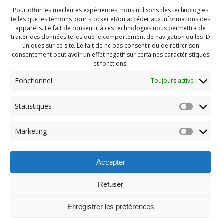
Pour offrir les meilleures expériences, nous utilisons des technologies
telles que les témoins pour stocker et/ou accéder aux informations des
appareils. Le fait de consentir à ces technologies nous permettra de
traiter des données telles que le comportement de navigation ou les ID
uniques sur ce site. Le fait de ne pas consentir ou de retirer son
consentement peut avoir un effet négatif sur certaines caractéristiques
et fonctions.
Fonctionnel
Toujours activé
Navigation
Statistiques
Previous:
de
Previous
Pendragon Mai 2023
Marketing
post:
(100)
l'article
Accepter
Refuser
Enregistrer les préférences
© 2026 Maison des Jeunes de Boucherville.