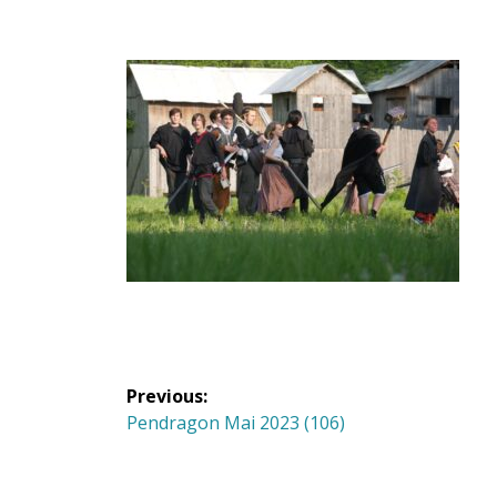
Navigation
Previous:
de
Previous
Pendragon Mai 2023 (106)
post:
l'article