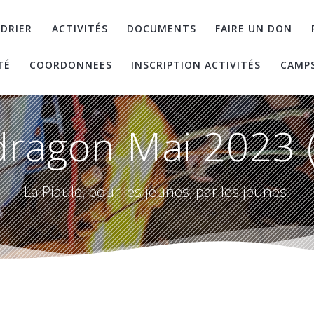
DRIER
ACTIVITÉS
DOCUMENTS
FAIRE UN DON
TÉ
COORDONNEES
INSCRIPTION ACTIVITÉS
CAMP
ragon Mai 2023 
La Piaule, pour les jeunes, par les jeunes.