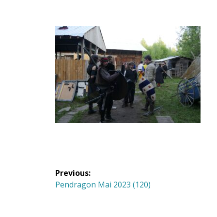
Navigation
Previous:
de
Previous
Pendragon Mai 2023 (120)
post:
l'article