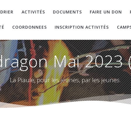
DRIER
ACTIVITÉS
DOCUMENTS
FAIRE UN DON
TÉ
COORDONNEES
INSCRIPTION ACTIVITÉS
CAMP
ragon Mai 2023 
La Piaule, pour les jeunes, par les jeunes.