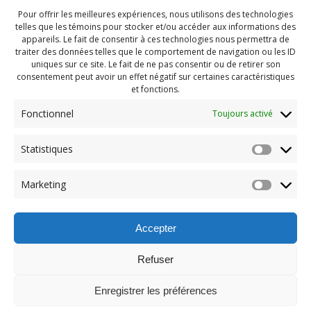
Pour offrir les meilleures expériences, nous utilisons des technologies
telles que les témoins pour stocker et/ou accéder aux informations des
appareils. Le fait de consentir à ces technologies nous permettra de
traiter des données telles que le comportement de navigation ou les ID
uniques sur ce site. Le fait de ne pas consentir ou de retirer son
consentement peut avoir un effet négatif sur certaines caractéristiques
et fonctions.
Fonctionnel
Toujours activé
Navigation
Statistiques
Previous:
de
Previous
Pendragon Mai 2023
Marketing
post:
(123)
l'article
Accepter
Refuser
Enregistrer les préférences
© 2026 Maison des Jeunes de Boucherville.