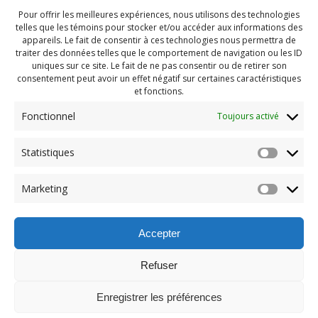
Pour offrir les meilleures expériences, nous utilisons des technologies
telles que les témoins pour stocker et/ou accéder aux informations des
appareils. Le fait de consentir à ces technologies nous permettra de
traiter des données telles que le comportement de navigation ou les ID
uniques sur ce site. Le fait de ne pas consentir ou de retirer son
consentement peut avoir un effet négatif sur certaines caractéristiques
et fonctions.
Fonctionnel
Toujours activé
Navigation
Statistiques
Previous:
de
Previous
Pendragon Mai 2023
Marketing
post:
(134)
l'article
Accepter
Refuser
Enregistrer les préférences
© 2026 Maison des Jeunes de Boucherville.