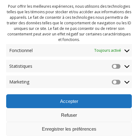
Pour offrir les meilleures expériences, nous utilisons des technologies
telles que les témoins pour stocker et/ou accéder aux informations des
appareils. Le fait de consentir à ces technologies nous permettra de
traiter des données telles que le comportement de navigation ou les ID
uniques sur ce site. Le fait de ne pas consentir ou de retirer son
consentement peut avoir un effet négatif sur certaines caractéristiques
et fonctions.
Fonctionnel
Toujours activé
Navigation
Statistiques
Previous:
de
Previous
Pendragon Mai 2023
Marketing
post:
(143)
l'article
Accepter
Refuser
Enregistrer les préférences
© 2026 Maison des Jeunes de Boucherville.