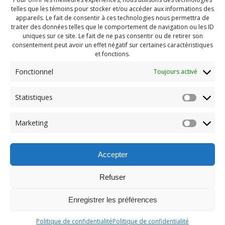
telles que les témoins pour stocker et/ou accéder aux informations des
appareils. Le fait de consentir à ces technologies nous permettra de
traiter des données telles que le comportement de navigation ou les ID
uniques sur ce site. Le fait de ne pas consentir ou de retirer son
consentement peut avoir un effet négatif sur certaines caractéristiques
et fonctions.
Fonctionnel
Toujours activé
Statistiques
Navigation
Previous:
Marketing
de
Previous
Pendragon Mai 2023 (15)
post:
l'article
Accepter
Refuser
Enregistrer les préférences
© 2026 Maison des Jeunes de Boucherville.
Politique de confidentialité
Politique de confidentialité