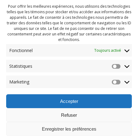
Pour offrir les meilleures expériences, nous utilisons des technologies
telles que les témoins pour stocker et/ou accéder aux informations des
appareils. Le fait de consentir à ces technologies nous permettra de
traiter des données telles que le comportement de navigation ou les ID
uniques sur ce site. Le fait de ne pas consentir ou de retirer son
consentement peut avoir un effet négatif sur certaines caractéristiques
et fonctions.
Fonctionnel
Toujours activé
Navigation
Statistiques
Previous:
de
Previous
Pendragon Mai 2023
Marketing
post:
(150)
l'article
Accepter
Refuser
Enregistrer les préférences
© 2026 Maison des Jeunes de Boucherville.