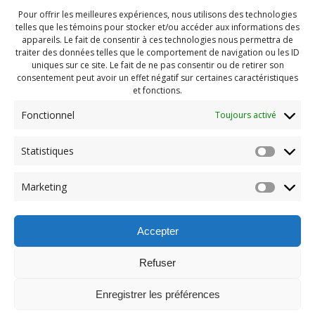
Pour offrir les meilleures expériences, nous utilisons des technologies
telles que les témoins pour stocker et/ou accéder aux informations des
appareils. Le fait de consentir à ces technologies nous permettra de
traiter des données telles que le comportement de navigation ou les ID
uniques sur ce site. Le fait de ne pas consentir ou de retirer son
consentement peut avoir un effet négatif sur certaines caractéristiques
et fonctions.
Fonctionnel
Toujours activé
Navigation
Statistiques
Previous:
de
Previous
Pendragon Mai 2023
Marketing
post:
(155)
l'article
Accepter
Refuser
Enregistrer les préférences
© 2026 Maison des Jeunes de Boucherville.