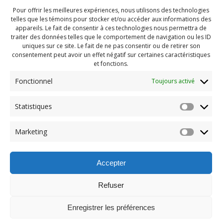
Pour offrir les meilleures expériences, nous utilisons des technologies
telles que les témoins pour stocker et/ou accéder aux informations des
appareils. Le fait de consentir à ces technologies nous permettra de
traiter des données telles que le comportement de navigation ou les ID
uniques sur ce site. Le fait de ne pas consentir ou de retirer son
consentement peut avoir un effet négatif sur certaines caractéristiques
et fonctions.
Fonctionnel
Toujours activé
Navigation
Statistiques
Previous:
de
Previous
Pendragon Mai 2023
Marketing
post:
(157)
l'article
Accepter
Refuser
Enregistrer les préférences
© 2026 Maison des Jeunes de Boucherville.