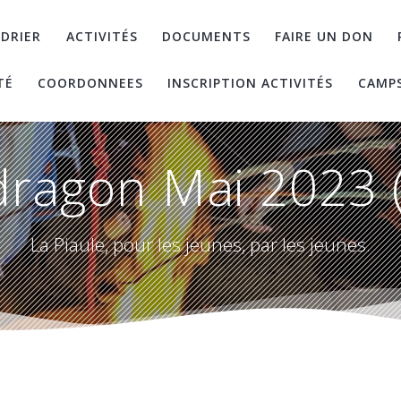
DRIER
ACTIVITÉS
DOCUMENTS
FAIRE UN DON
TÉ
COORDONNEES
INSCRIPTION ACTIVITÉS
CAMP
ragon Mai 2023 
La Piaule, pour les jeunes, par les jeunes.