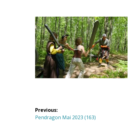
Navigation
Previous:
de
Previous
Pendragon Mai 2023 (163)
post:
l'article