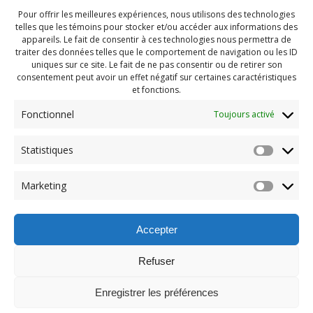
Pour offrir les meilleures expériences, nous utilisons des technologies
telles que les témoins pour stocker et/ou accéder aux informations des
appareils. Le fait de consentir à ces technologies nous permettra de
traiter des données telles que le comportement de navigation ou les ID
uniques sur ce site. Le fait de ne pas consentir ou de retirer son
consentement peut avoir un effet négatif sur certaines caractéristiques
et fonctions.
Fonctionnel
Toujours activé
Navigation
Statistiques
Previous:
de
Previous
Pendragon Mai 2023
Marketing
post:
(164)
l'article
Accepter
Refuser
Enregistrer les préférences
© 2026 Maison des Jeunes de Boucherville.