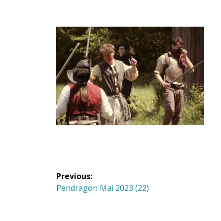
Navigation
Previous:
de
Previous
Pendragon Mai 2023 (22)
post:
l'article