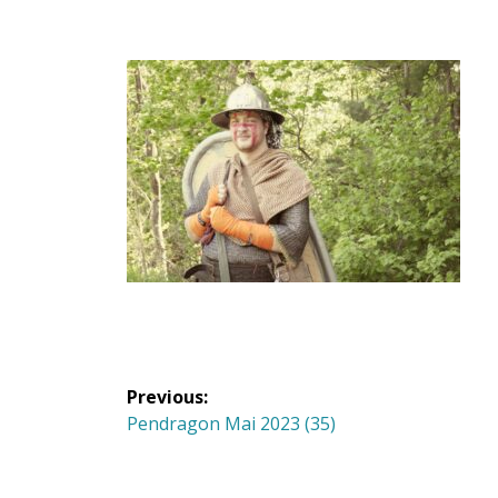
Navigation
Previous:
de
Previous
Pendragon Mai 2023 (35)
post:
l'article