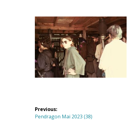
Navigation
Previous:
de
Previous
Pendragon Mai 2023 (38)
post:
l'article