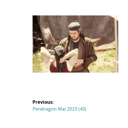
Navigation
Previous:
de
Previous
Pendragon Mai 2023 (43)
post:
l'article