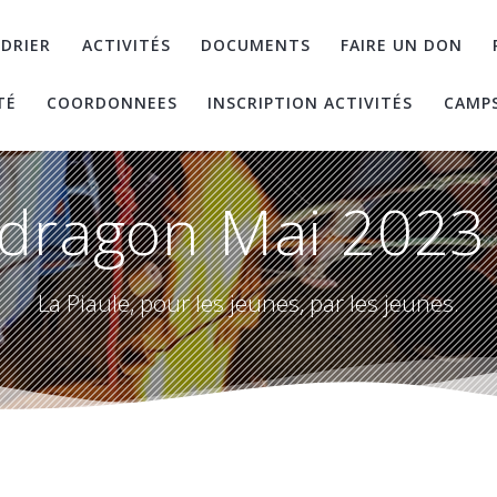
DRIER
ACTIVITÉS
DOCUMENTS
FAIRE UN DON
TÉ
COORDONNEES
INSCRIPTION ACTIVITÉS
CAMP
dragon Mai 2023 
La Piaule, pour les jeunes, par les jeunes.