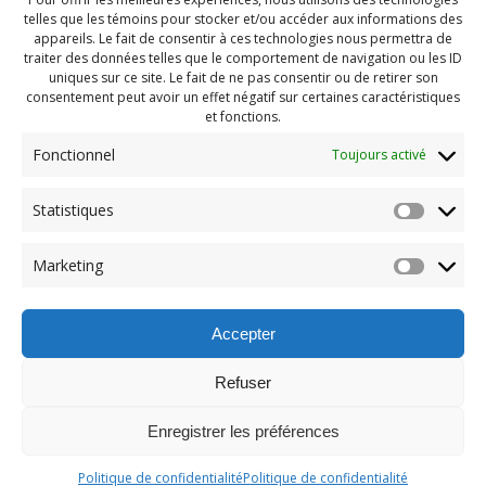
telles que les témoins pour stocker et/ou accéder aux informations des
appareils. Le fait de consentir à ces technologies nous permettra de
traiter des données telles que le comportement de navigation ou les ID
uniques sur ce site. Le fait de ne pas consentir ou de retirer son
consentement peut avoir un effet négatif sur certaines caractéristiques
et fonctions.
Fonctionnel
Toujours activé
Statistiques
Navigation
Previous:
Marketing
de
Previous
Pendragon Mai 2023 (45)
post:
l'article
Accepter
Refuser
Enregistrer les préférences
© 2026 Maison des Jeunes de Boucherville.
Politique de confidentialité
Politique de confidentialité