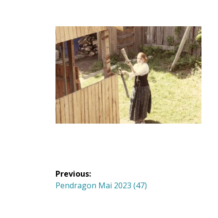
Navigation
Previous:
de
Previous
Pendragon Mai 2023 (47)
post:
l'article