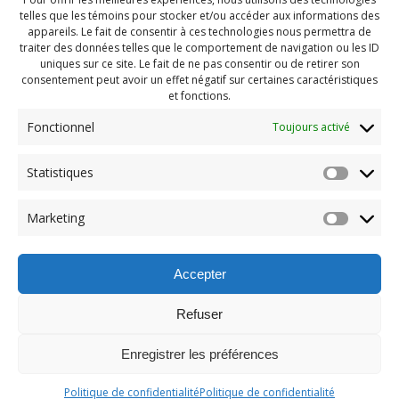
telles que les témoins pour stocker et/ou accéder aux informations des
appareils. Le fait de consentir à ces technologies nous permettra de
traiter des données telles que le comportement de navigation ou les ID
uniques sur ce site. Le fait de ne pas consentir ou de retirer son
consentement peut avoir un effet négatif sur certaines caractéristiques
et fonctions.
Fonctionnel
Toujours activé
Statistiques
Navigation
Previous:
Marketing
de
Previous
Pendragon Mai 2023 (67)
post:
l'article
Accepter
Refuser
Enregistrer les préférences
© 2026 Maison des Jeunes de Boucherville.
Politique de confidentialité
Politique de confidentialité