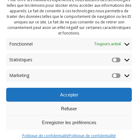
telles que les témoins pour stocker et/ou accéder aux informations des
appareils. Le fait de consentir à ces technologies nous permettra de
traiter des données telles que le comportement de navigation ou les ID
uniques sur ce site. Le fait de ne pas consentir ou de retirer son
consentement peut avoir un effet négatif sur certaines caractéristiques
et fonctions.
Fonctionnel
Toujours activé
Statistiques
Navigation
Previous:
Marketing
de
Previous
Pendragon Mai 2023 (69)
post:
l'article
Accepter
Refuser
Enregistrer les préférences
© 2026 Maison des Jeunes de Boucherville.
Politique de confidentialité
Politique de confidentialité