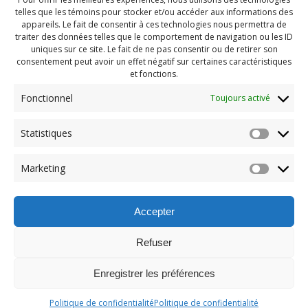
telles que les témoins pour stocker et/ou accéder aux informations des
appareils. Le fait de consentir à ces technologies nous permettra de
traiter des données telles que le comportement de navigation ou les ID
uniques sur ce site. Le fait de ne pas consentir ou de retirer son
consentement peut avoir un effet négatif sur certaines caractéristiques
et fonctions.
Fonctionnel
Toujours activé
Statistiques
Navigation
Previous:
Marketing
de
Previous
Pendragon Mai 2023 (71)
post:
l'article
Accepter
Refuser
Enregistrer les préférences
© 2026 Maison des Jeunes de Boucherville.
Politique de confidentialité
Politique de confidentialité