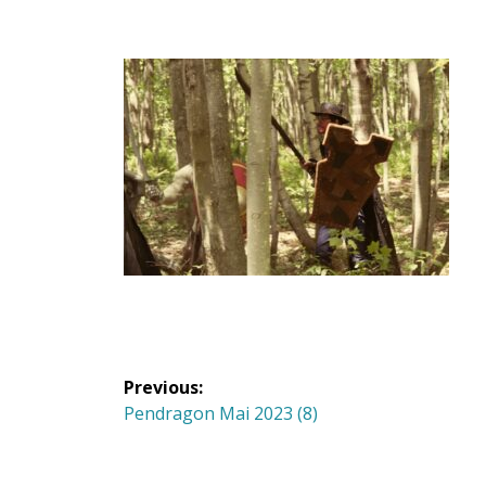
Navigation
Previous:
de
Previous
Pendragon Mai 2023 (8)
post:
l'article