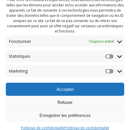
telles que les témoins pour stocker et/ou accéder aux informations des
appareils. Le fait de consentir à ces technologies nous permettra de
traiter des données telles que le comportement de navigation ou les ID
uniques sur ce site. Le fait de ne pas consentir ou de retirer son
consentement peut avoir un effet négatif sur certaines caractéristiques
et fonctions.
Fonctionnel
Toujours activé
Statistiques
Navigation
Previous:
Marketing
de
Previous
Pendragon Mai 2023 (82)
post:
l'article
Accepter
Refuser
Enregistrer les préférences
© 2026 Maison des Jeunes de Boucherville.
Politique de confidentialité
Politique de confidentialité