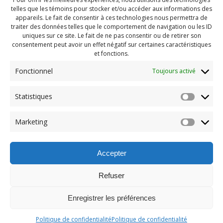
telles que les témoins pour stocker et/ou accéder aux informations des
appareils. Le fait de consentir à ces technologies nous permettra de
traiter des données telles que le comportement de navigation ou les ID
uniques sur ce site. Le fait de ne pas consentir ou de retirer son
consentement peut avoir un effet négatif sur certaines caractéristiques
et fonctions.
Fonctionnel
Toujours activé
Statistiques
Navigation
Previous:
Marketing
de
Previous
Pendragon Mai 2023 (86)
post:
l'article
Accepter
Refuser
Enregistrer les préférences
© 2026 Maison des Jeunes de Boucherville.
Politique de confidentialité
Politique de confidentialité