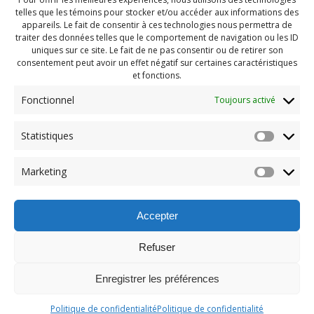
telles que les témoins pour stocker et/ou accéder aux informations des
appareils. Le fait de consentir à ces technologies nous permettra de
traiter des données telles que le comportement de navigation ou les ID
uniques sur ce site. Le fait de ne pas consentir ou de retirer son
consentement peut avoir un effet négatif sur certaines caractéristiques
et fonctions.
Fonctionnel
Toujours activé
Statistiques
Navigation
Previous:
Marketing
de
Previous
Pendragon Mai 2023 (87)
post:
l'article
Accepter
Refuser
Enregistrer les préférences
© 2026 Maison des Jeunes de Boucherville.
Politique de confidentialité
Politique de confidentialité