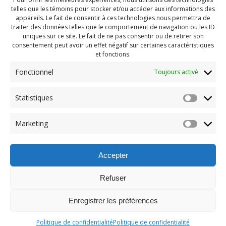
telles que les témoins pour stocker et/ou accéder aux informations des
appareils. Le fait de consentir à ces technologies nous permettra de
traiter des données telles que le comportement de navigation ou les ID
uniques sur ce site. Le fait de ne pas consentir ou de retirer son
consentement peut avoir un effet négatif sur certaines caractéristiques
et fonctions.
Fonctionnel
Toujours activé
Statistiques
Navigation
Previous:
Marketing
de
Previous
Pendragon Mai 2023 (93)
post:
l'article
Accepter
Refuser
Enregistrer les préférences
© 2026 Maison des Jeunes de Boucherville.
Politique de confidentialité
Politique de confidentialité