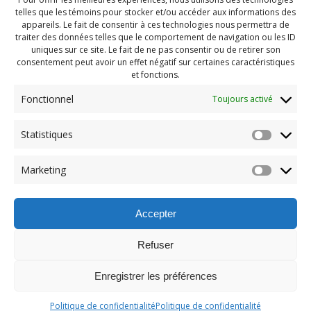
telles que les témoins pour stocker et/ou accéder aux informations des
appareils. Le fait de consentir à ces technologies nous permettra de
traiter des données telles que le comportement de navigation ou les ID
uniques sur ce site. Le fait de ne pas consentir ou de retirer son
consentement peut avoir un effet négatif sur certaines caractéristiques
et fonctions.
Fonctionnel
Toujours activé
Statistiques
Navigation
Previous:
Marketing
de
Previous
Pendragon Mai 2023 (95)
post:
l'article
Accepter
Refuser
Enregistrer les préférences
© 2026 Maison des Jeunes de Boucherville.
Politique de confidentialité
Politique de confidentialité