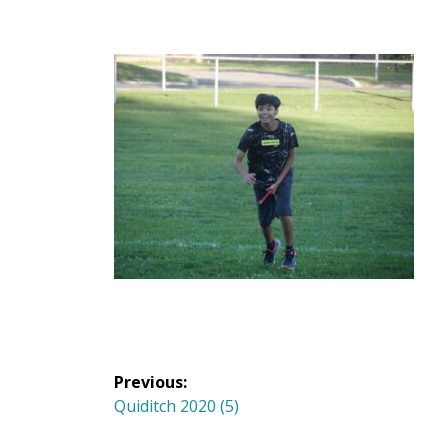
Navigation
Previous:
de
Previous
Quiditch 2020 (5)
post: