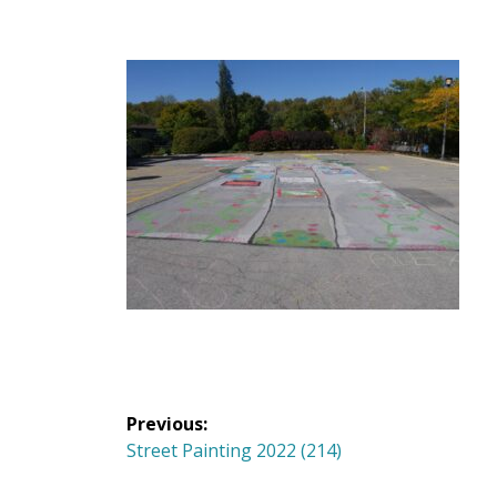
Navigation
Previous:
de
Previous
Street Painting 2022 (214)
post: