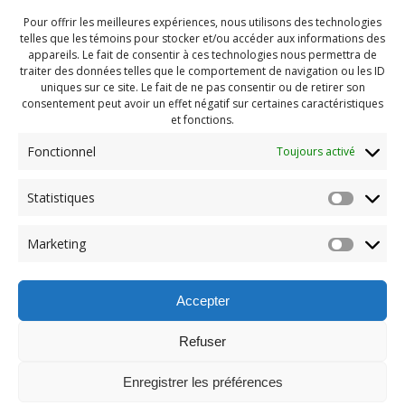
Pour offrir les meilleures expériences, nous utilisons des technologies
telles que les témoins pour stocker et/ou accéder aux informations des
appareils. Le fait de consentir à ces technologies nous permettra de
traiter des données telles que le comportement de navigation ou les ID
uniques sur ce site. Le fait de ne pas consentir ou de retirer son
consentement peut avoir un effet négatif sur certaines caractéristiques
et fonctions.
Fonctionnel
Toujours activé
Statistiques
Navigation
Previous:
Marketing
de
Previous
Street Painting 2022 (78)
post:
l'article
Accepter
Refuser
Enregistrer les préférences
© 2026 Maison des Jeunes de Boucherville.